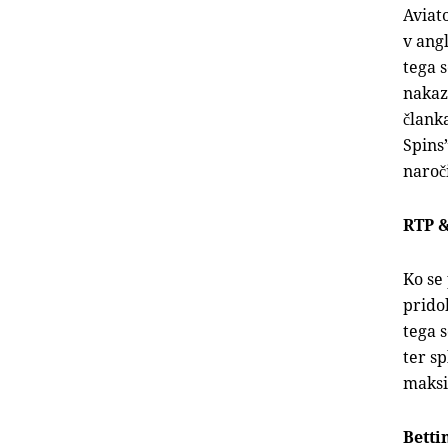
Aviato
v ang
tega s
nakaz
članka
Spins
naroč
RTP &
Ko se
pridob
tega 
ter sp
maksi
Bett