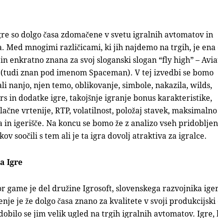
igre so dolgo časa zdomačene v svetu igralnih avtomatov in
a. Med mnogimi različicami, ki jih najdemo na trgih, je ena
 in enkratno znana za svoj sloganski slogan “fly high” – Avia
(tudi znan pod imenom Spaceman). V tej izvedbi se bomo
li nanjo, njen temo, oblikovanje, simbole, nakazila, wilds,
ers in dodatke igre,
takojšnje igranje
bonus karakteristike,
lačne vrtenije, RTP, volatilnost, položaj stavek, maksimalno
 in igerišče. Na koncu se bomo že z analizo vseh pridobljen
ov soočili s tem ali je ta igra dovolj atraktiva za igralce.
a Igre
or game je del družine Igrosoft, slovenskega razvojnika ige
je je že dolgo časa znano za kvalitete v svoji produkcijski 
dobilo se jim velik ugled na trgih igralnih avtomatov. Igre, k