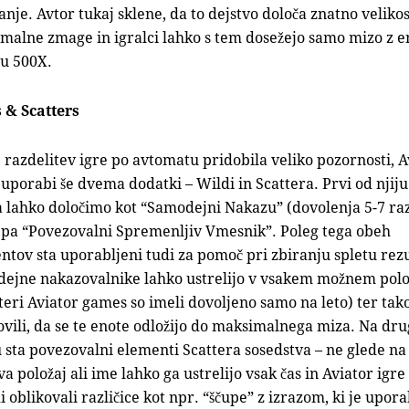
anje. Avtor tukaj sklene, da to dejstvo določa znatno veliko
malne zmage in igralci lahko s tem dosežejo samo mizo z e
u 500X.
 & Scatters
e razdelitev igre po avtomatu pridobila veliko pozornosti, A
uporabi še dvema dodatki – Wildi in Scattera. Prvi od njiju
 lahko določimo kot “Samodejni Nakazu” (dovolenja 5-7 razl
 pa “Povezovalni Spremenljiv Vmesnik”. Poleg tega obeh
ntov sta uporabljeni tudi za pomoč pri zbiranju spletu rezu
ejne nakazovalnike lahko ustrelijo v vsakem možnem polo
teri Aviator games so imeli dovoljeno samo na leto) ter tak
ovili, da se te enote odložijo do maksimalnega miza. Na d
 sta povezovalni elementi Scattera sosedstva – ne glede na
a položaj ali ime lahko ga ustrelijo vsak čas in Aviator igre 
i oblikovali različice kot npr. “ščupe” z izrazom, ki je upor