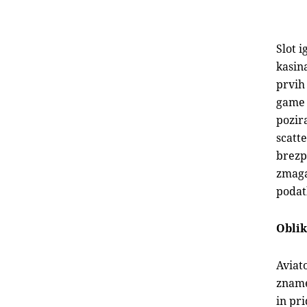
Slot 
kasin
prvih
game 
pozira
scatt
brezp
zmaga
podatk
Oblik
Aviat
znamen
in pri