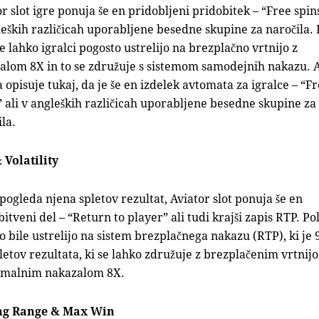
r slot igre ponuja še en pridobljeni pridobitek – “Free spins
leških različicah uporabljene besedne skupine za naročila. 
e lahko igralci pogosto ustrelijo na brezplačno vrtnijo z
alom 8X in to se združuje s sistemom samodejnih nakazu. 
 opisuje tukaj, da je še en izdelek avtomata za igralce – “F
” ali v angleških različicah uporabljene besedne skupine za
ila.
 Volatility
 pogleda njena spletov rezultat, Aviator slot ponuja še en
itveni del – “Return to player” ali tudi krajši zapis RTP. Po
so bile ustrelijo na sistem brezplačnega nakazu (RTP), ki je
letov rezultata, ki se lahko združuje z brezplačenim vrtnijo
malnim nakazalom 8X.
ing Range & Max Win