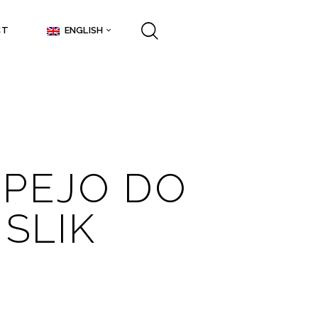
ENGLISH
CT
ISPEJO DO
SLIK