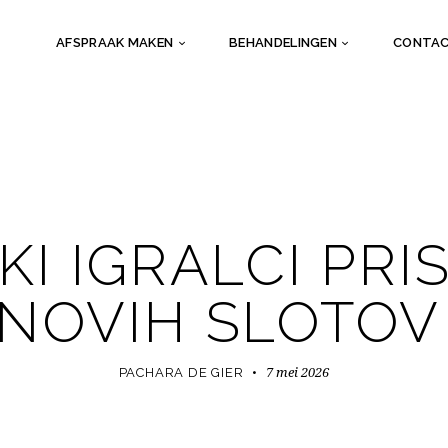
N
AFSPRAAK MAKEN
BEHANDELINGEN
CONTA
UNCATEGORIZED
KI IGRALCI PR
INOVIH SLOTOV 
7 mei 2026
PACHARA DE GIER