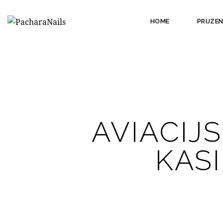
HOME
PRIJZE
AVIACIJS
KAS