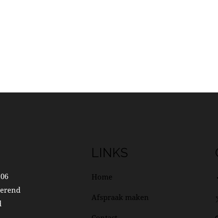
LINKS
106
Home
erend
Afspraak maken
d
Contact