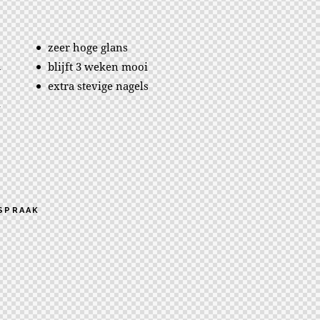
zeer hoge glans
n
blijft 3 weken mooi
extra stevige nagels
d
SPRAAK