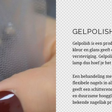
GELPOLIS
Gelpolish is een pro
kleur en glans geeft
versteviging. Gelpol
lamp dus hoef je het
Een behandeling met
flexibele nagels in a
geeft een schitteren
en duurzame hooggla
bekende nagellak p