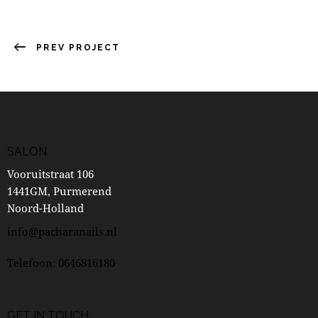
PREV PROJECT
SALON
Vooruitstraat 106
1441GM, Purmerend
Noord-Holland
info@pacharanails.nl
Telefoon: 0646816180
GET IN TOUCH